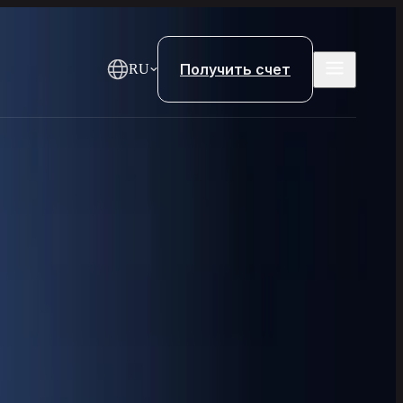
Получить счет
RU